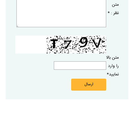
متن
نظر :
*
متن بالا
را وارد
نماييد
*