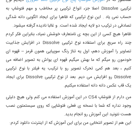
همانطور که در
آموزش فتوشاپ پنج نوع ترکیبی کاملا ضروری
دیدیم نوع
ترکیبی Dissolve اصلا جزء انواع ترکیبی پر مخاطب و مهم فتوشاپ به
حساب نمی یاد . این نوع ترکیبی که ظاهرا برای ایجاد الگویی دانه شدگی
تصادفی در ترکیب دو لایه ایجاد شده است. و غالبا نادیده گرفته میشود.
ظاهرا هیچ کسی از این بچه ی نامتعارف خوشش نمیاد، بنابراین فکر کردم
چند راه سریع برای استفاده نوع ترکیبی Dissolve در افزایش جذابیت
تصاویر را آموزش دهم، اول یه تناژ رنگ سوپیایی همون قرمز – قهوه ای
خودمون رو میگم که ما بهش میگیم قهوه ای یواش به تصویر اضافه می
کنیم ، بعد هم کمی تحرک تصویر رو با ترکیب یه فیلتر با نوع ترکیبی
Dissolve رو افزایش می دیم. بعد از نوع ترکیبی Dissolve برای ایجاد
یک قاب عکس دانه دانه استفاده میکنیم.
من دارم از فتوشاپ CS4 در این آموزش استفاده می کنم ولی هیچ دلیلی
وجود نداره که شما با نسخه ی فعلی فتوشاپی که روی سیستمتون نصب
هست نتونید این آموزش رو انجام بدید.
این هم از تصویر انتخابی من برای این آموزش که از اینترنت دانلود کردم: