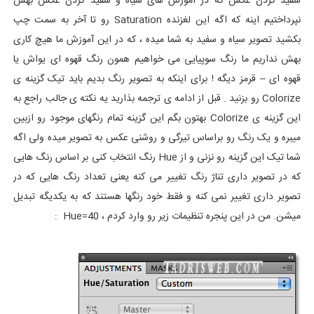
سفید کردن عکس که در آموزش های سیاه و سفید کردن عکس بهش
نپرداختیم اینه که اگه این لغزنده Saturation رو تا آخر به سمت چپ
بکشید تصویر سیاه و سفید به شما میده ، که در این آموزش ما هیچ کاری
بهش نداریم ما رنگ سوپیایی می خواهیم همون رنگ قهوه ای یواش یا
قهوه ای – قرمز دیگه ! برای اینکه به تصویر رنگ بدیم باید تیک گزینه ی
Colorize رو بزنید . قبل از ادامه ی ترجمه بذارید یه نکته ی جالب راجع به
این گزینه ی Colorize بهتون بگم این گزینه تمام رنگهای موجود رو ازبین
میبره و یک رنگ رو براساس تیرگی و روشنی عکس به تصویر میده ولی اگه
شما تیک این گزینه رو نزنی و از Hue رنگ انتخاب کنی بر اساس رنگ هایی
که در تصویر داری تناژ رنگ تغییر می کنه یعنی تعداد رنگ هایی که در
تصویر داری تغییر نمی کنه و فقط خود رنگها هستند که به یکدیگه تبدیل
میشن. من در این پنجره تنظیمات زیر رو وارد کردم ، Hue=40 :