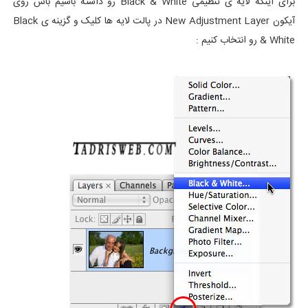
برای اینکه لایه ی تنظیمی Black & White رو داشته باشیم باس روی
آیکون New Adjustment Layer در پالت لایه ها کلیک و گزینه ی Black
& White رو انتخاب کنیم :