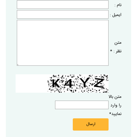
نام :
ايميل :
متن
نظر :
*
متن بالا
را وارد
نماييد
*