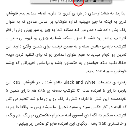
بذارید یه هشدار جدی در باره ی کاری که داریم انجام میدیم بدم فتوشاپ
کاری به اینکه ما چی میبینیم نداره فتوشاپ بر اساس عددی که به عنوان
رنگ بش داده شده عمل می کنه ممکنه شما یه چیز رو سبز ببینی ولی از نظر
فتوشاپ بیشتر زرد باشه تا سبز . ممکنه شما یه چیزی رو قهوه ای ببینی و
فتوشاپ نارنجی خالص ببینه و به همین ترتیب برای همین وقتی دارید این
تمرین رو انجام میدید به هیچ عنوان اعدادی رو که برای تنظیم کردن میدم
حفظ نکنید بلکه حواستون به عکستون باشه و براساس تغییراتی که چشم
خودتون میبینه عدد بدید.
پنجره ی تنظیمات Black and White ظاهر شده . در فتوشاپ cs3 این
پنجره دارای 6 لغزنده ست. تا فتوشاپ نسخه ی cs6 هم دارای همین 6
لغزندست. این شش تا لغزنده شش تا رنگ رو برای ما و شما تنظیم می کنن
که البته در آخر عکس سیاه و سفید تحویل ما میشه پس ما واقعا داریم به
فتوشاپ میگیم که اگه الان آسمون آبیه میخوام خاکستری پر رنگ ،کم رنگ ،
و خاکستری 50% بشه . رنگهای این لغزنده هارو تو عکس زیر ببینیم :