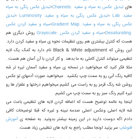
های
تبدیل عکس به سیاه و سفید :Channels
؛
تبدیل عکس رنگی به سیاه
سفید: Lab
؛
تبدیل عکس رنگی به سیاه و سفید: Luminosity
؛
تبدیل
عکس رنگی به سیاه و سفید: Gradient Map
؛
سیاه و سفید کردن عکس
:Desaturating
؛
سیاه و سفید کردن عکس :Grayscale
روش دیگری هم
هست که کنترل بیشتری هم روی تنظیمات نحوه ی سیاه و سفید کردن دارد.
این روش که Black & White adjustment نام دارد به کمک یک لایه
تنظیمی میتواند کنترل کاملی به ما بدهد. و کار کردن با آن آسان هم هست .
مثلا فکر کنید که میخواهید در نسخه ی سیاه و سفید آسمان تیره تر شه
کافیه رنگ آبی رو به سمت چپ بکشید . میخواهید صورت آدمهای تو عکس
روشن شه رنگ قرمز رو به راست می کشیم میخواهیم درختها و علفزار ها رو
تیره کنیم رنگ سبز رو به سمت چپ می کشیم.
اینجا یه عالمه توضیح هست که اضافه کردن لایه های تنظیمی باعث می
شه لایه اصلی وعکس اصلی صدمه نبینه و غیره که قبلا توضیحات کافی
دادم اگه دوست دارید در این زمینه بیشتر بدونید. به صفحه ی
آموزش
فتوشاپ
سر بزنید اونجا مطلب راجع به لایه های تنظیمی زیاد هست.