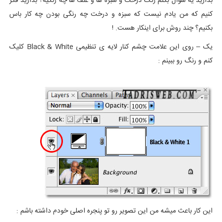
بذارید یه سوال بکنم رنگ درخت و سبزه ها و علف ها چه رنگیه؟ بذارید فکر
کنیم که من یادم نیست که سبزه و درخت چه رنگی بودن چه کار باس
بکنیم؟ چند روش برای اینکار هست. !
یک – روی این علامت چشم کنار لایه ی تنظیمی Black & White کلیک
کنم و رنگ رو ببینم :
این کار باعث میشه من این تصویر رو تو پنجره اصلی خودم داشته باشم :