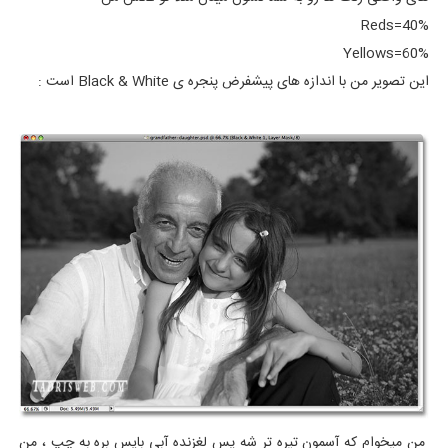
Reds=40%
Yellows=60%
این تصویر من با اندازه های پیشفرض پنجره ی Black & White است :
من میخوام که آسمون تیره تر شه پس لغزنده آبی بایس بره به چپ ، من