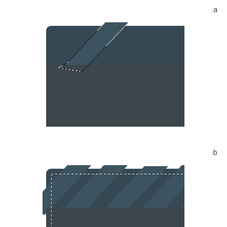
a:
b: