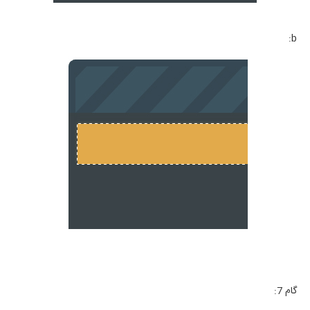
b:
گام 7: