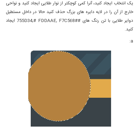
یک انتخاب ایجاد کنید، آنرا کمی کوچکتر از نوار طلایی ایجاد کنید و نواحی
خارج از آن را در لایه دایره های بزرگ حذف کنید حالا در داخل مستطیل
دوایر طلایی با تن رنگ های #755D34,# FDDAAE, F7C568# ایجاد
کنید.
a: