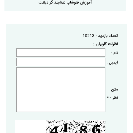
آموزش فتوشاپ نقشبند گرادیانت
تعداد بازديد :
10213
نظرات كاربران :
نام :
ايميل :
متن
نظر :
*