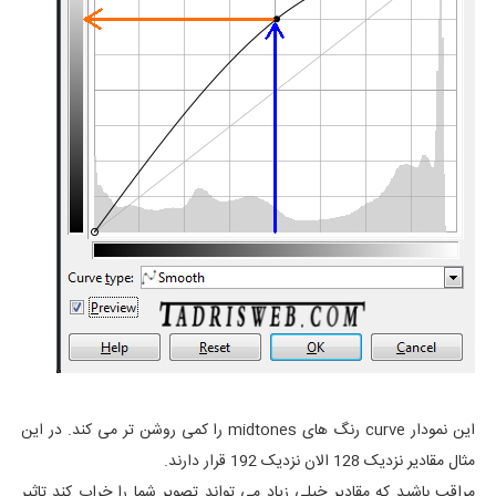
این نمودار curve رنگ های midtones را کمی روشن تر می کند. در این
مثال مقادیر نزدیک 128 الان نزدیک 192 قرار دارند.
مراقب باشید که مقادیر خیلی زیاد می تواند تصویر شما را خراب کند تاثیر