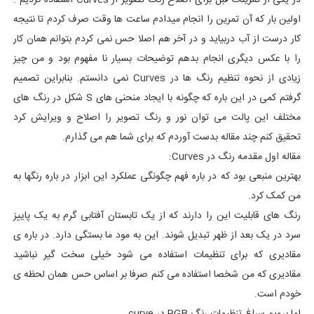
در یکی از تمرینات قبل برای اصلاح رنگ تصویر از Curves استفاده کردیم .
اولین بار که آن تمرین را انجام میدادم ساعت ها وقت صرف کردم تا نتیجه
کار درست از آب دربیاید و در آخر هم اصلا حس نمی کردم بتوانم همان کار
را با عکس دیگری انجام بدهم توضیحات بسیار نا مفهوم بود و من چیز
زیادی از نحوه تنظیم رنگ ها در Curves نمی دانستم. بنابراین تصمیم
گرفتم کمی در این باره که چگونه با ایجاد منحنی های S شکل در رنگ های
مختلف این پالت می توان نور و رنگ تصویر را اصلاح و ویرایش کرد
تحقیق کنم چند مقاله بدست آوردم که برای شما هم می گذارم.
مقاله اول مقدمه رنگ در Curves:
بهترین منبعی بود که در باره فهم چگونگی عملکرد این ابزار در باره رنگها به
من کمک کرد.
رنگ های قابلیت این را دارند که از یک تابستان آفتابی گرم به یک پاییز
سرد در یک بعد از ظهر تبدیل شوند. این به مود ما بستگی دارد. در باره ی
مقادیری که برای تنظیمات استفاده می شود خیلی سخت گیر نباشید
مقادیری که من شخصا استفاده می کنم صرفا بر اساس حس همان لحظه ی
خودم است.