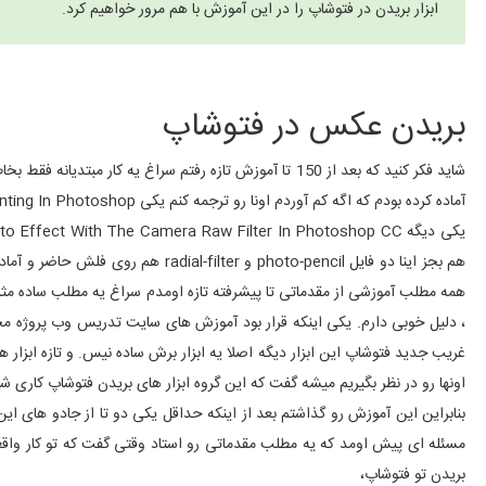
ابزار بریدن در فتوشاپ را در این آموزش با هم مرور خواهیم کرد.
بریدن عکس در فتوشاپ
شاید فکر کنید که بعد از 150 تا آموزش تازه رفتم سراغ یه کا
آماده کرده بودم که اگه کم آوردم اونا رو ترجمه کنم یکی Combining Reality With A Rotoscope-Style Painting In Photoshop
هم بجز اینا دو فایل photo-pencil و 
همه مطلب آموزشی از مقدماتی تا پیشرفته تازه اومدم سراغ یه مطلب ساده مثل 
، دلیل خوبی دارم. یکی اینکه قرار بود آموزش های سایت تدریس وب پروژه مح
غریب جدید فتوشاپ این ابزار دیگه اصلا یه ابزار برش ساده نیس. و تازه ابزار 
اونها رو در نظر بگیریم میشه گفت که این گروه ابزار های بریدن فتوشاپ کاری شب
بنابراین این آموزش رو گذاشتم بعد از اینکه حداقل یکی دو تا از جادو های ای
بریدن تو فتوشاپ،