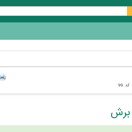
كد :
99
 برش