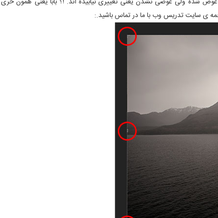
عوض شده ولی عوضی نشدن یعنی تغییری نیابیده اند. !؟ بابا یعنی همون خری 
مه ی سایت تدریس وب با ما در تماس باشید.: