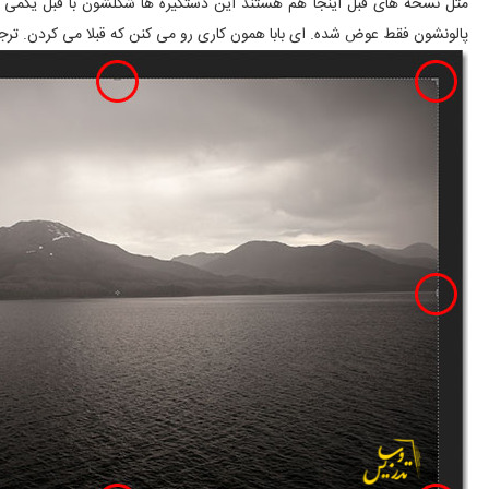
مثل نسخه های قبل اینجا هم هستند این دستگیره ها شکلشون با قبل یکمی 
پالونشون فقط عوض شده. ای بابا همون کاری رو می کنن که قبلا می کردن. ترج