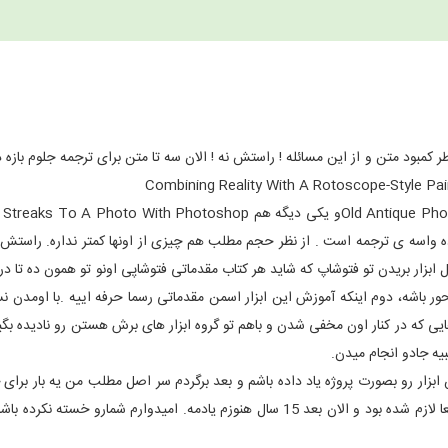
ر مبتدیانه فقط بخاطر کمبود متن و از این مسائله ! راستش نه ! الان سه تا متن برای ترجمه جلوم ب
radial-filter هم روی فلش حاضر و آماده واسه ی ترجمه است . از نظر حجم مطلب هم چیزی از اونها کمتر نداره. ر
ابزار بریدن تو فتوشاپ که شاید هر کتاب مقدماتی فتوشاپی اونو تو همون ده تا 
ور باشه، دوم اینکه آموزش این ابزار اسمن مقدماتی رسما حرفه اییه .با اومدن
هایی که در کنار اون مخفی شدن و باهم تو گروه ابزار های برش هستن رو نادیده بگیر
یه جادو انجام میدن.
ن ابزار رو بصورت پروژه یاد داده باشم و بعد برگردم سر اصل مطلب من یه بار برا
مسئله ای پیش اومد که یه مطلب مقدماتی رو استاد وقتی گفت که تو کار واقعا لازم شده بود و الان بعد 15 سال هنوزم یادمه. امیدوار