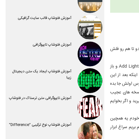
آموزش فتوشاپ قالب سایت گرافیکی
آموزش فتوشاپ تایپوگرافی
ازه دو تا هم رو فلش
یکی دیگه Old Antique Photo Effect With The Camera Raw Filter In Photoshop CCو یکی دیگه هم Add Light Streaks To A Photo With Photoshop و باز
آموزش فتوشاپ ایجاد یک متن دیجیتال
استش اینکه بعد از این
زیبا
درس اولش جا بده
 نسخه های عجیب
آموزش تایپوگرافی متن ترسناک در فتوشاپ
ید و اگر بخوایم
ی خودم یه همچین
آموزش فتوشاپ نوع ترکیبی "Difference"
م شمارو خسته نکرده باشم بریم سراغ ابزار