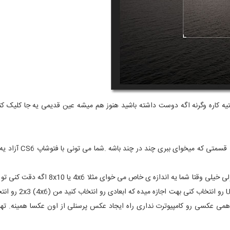
تیه کاره وگرنه اگه دوست داشته باشید هنوز هم میشه عین قدیمی یه جا کلیک کنی
این تیتر بالا رو میشه انتخاب نسبت های برش هم بش
یعنی شما میتونی با هر ابعاد و اندازه ای که دوس داری عکست رو برش بدی ولی خیلی وقتا
گذینه به اسم Aspect Ratio هست که اگر روش کلی
می عکسی رو کامپیوترت نداری راه ایجاد عکس پرسنلی از اون عکسا همینه. ته