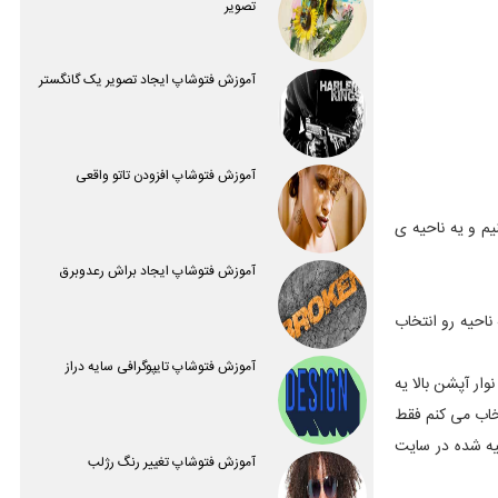
تصویر
آموزش فتوشاپ ایجاد تصویر یک گانگستر
آموزش فتوشاپ افزودن تاتو واقعی
م و یه ناحیه ی
آموزش فتوشاپ ایجاد براش رعدوبرق
 گفت. ساده ترش یعنی قسمتی که میخوای ببری چند در چند باشه .شما می تونی با فتوشاپ CS6 آزاد یه ناحیه رو انتخاب
آموزش فتوشاپ تایپوگرافی سایه دراز
 شما یه اندازه ی خاص می خوای مثلا 4x6 یا 8x10 اگه دقت کنی تو نوار آپشن بالا یه
ک کنی و Unconstrained رو انتخاب کنی بهت اجازه میده که ابعادی رو انتخاب کنید من 2x3 (4x6) رو انتخاب می کنم فقط
یه شده در سایت
آموزش فتوشاپ تغییر رنگ رژلب